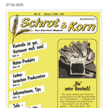
digitalisiert
07.03.2025
Naturkosmetik
–
Cosmia-
Heft
wird
eingestellt