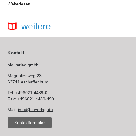
RELAUNCH
Weiterlesen …
Schrot&Korn
im
neuen
weitere
Look
Kontakt
bio verlag gmbh
Magnolienweg 23
63741 Aschaffenburg
Tel: +496021 4489-0
Fax: +496021 4489-499
Mail:
info@bioverlag.de
Kontaktformular