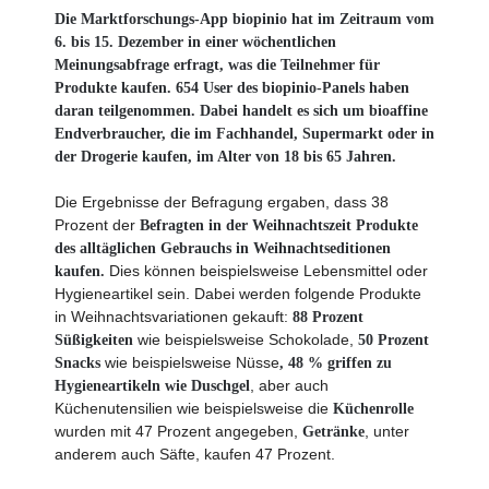
Die Marktforschungs-App biopinio hat im Zeitraum vom
6. bis 15. Dezember in einer wöchentlichen
Meinungsabfrage erfragt, was die Teilnehmer für
Produkte kaufen. 654 User des biopinio-Panels haben
daran teilgenommen. Dabei handelt es sich um bioaffine
Endverbraucher, die im Fachhandel, Supermarkt oder in
der Drogerie kaufen, im Alter von 18 bis 65 Jahren.
Die Ergebnisse der Befragung ergaben, dass 38
Prozent der
Befragten in der Weihnachtszeit Produkte
des alltäglichen Gebrauchs in Weihnachtseditionen
Dies können beispielsweise
Lebensmittel oder
kaufen.
Hygieneartikel sein. Dabei werden folgende Produkte
in Weihnachtsvariationen gekauft:
88 Prozent
wie beispielsweise Schokolade,
Süßigkeiten
50 Prozent
wie beispielsweise Nüsse
Snacks
, 48 % griffen zu
, aber auch
Hygieneartikeln wie Duschgel
Küchenutensilien wie beispielsweise die
Küchenrolle
wurden mit 47 Prozent angegeben,
, unter
Getränke
anderem auch Säfte, kaufen 47 Prozent.