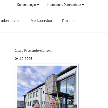
Kunden-Login
Impressum/Datenschutz
Navigation
Navigation
überspringen
überspringen
Ladenservice
Mediaservice
Presse
rint- und Onlinemedien
Print-Mediadaten
Pressebilder
ervice
Online-Mediadaten
nterner Bereich
Druckinfo
ältere Pressemitteilungen
AGB
Anzeige aufgeben
04.12.2025
AGB