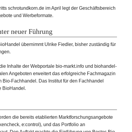
ts schrotundkorn.de im April legt der Geschäftsbereich
ngebote und Werbeformate.
nter neuer Führung
ioHandel übernimmt Ulrike Fiedler, bisher zuständig für
ngen.
die Inhalte der Webportale bio-markt.info und biohandel-
talen Angeboten erweitert das erfolgreiche Fachmagazin
 Bio-Fachhandel. Das Institut für den Fachhandel
e BioHandel.
rden die bereits etablierten Marktforschungsangebote
ncheck, e:control), und das Portfolio an
aut. Den Auftakt machte die Einführung von Bestes Bio