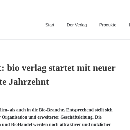
Start
Der Verlag
Produkte
Über uns
BioHandel
P
Geschichte
Schrot&Korn
S
Philosophie
bio&köstlich
I
: bio verlag startet mit neuer
Mitarbeiterbeteiligung
Bestes Bio
Engagement
te Jahrzehnt
GWÖ Bericht
Team
Jobs
n- als auch in die Bio-Branche. Entsprechend stellt sich
 Organisation und erweiterter Geschäfts­leitung. Die
und BioHandel werden noch attraktiver und nützlicher