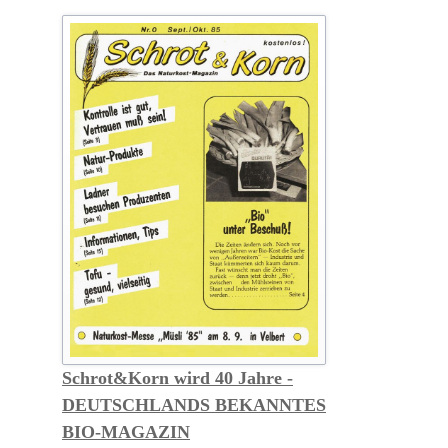
–
Cosmia-
Heft
wird
eingestellt
Schrot&Korn wird 40 Jahre -
DEUTSCHLANDS BEKANNTES
BIO-MAGAZIN