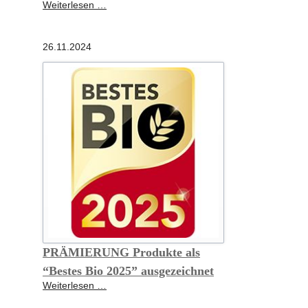
22.
Weiterlesen …
SCHROT&KORN
LESERWAHL
26.11.2024
Deutschlands
beste
Bioläden
2025
PRÄMIERUNG Produkte als
“Bestes Bio 2025” ausgezeichnet
PRÄMIERUNG
Weiterlesen …
Produkte