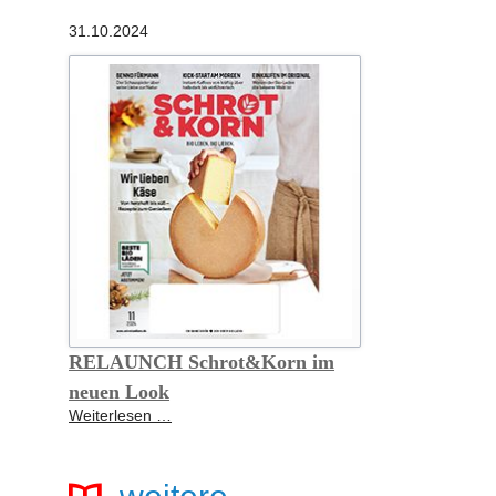
als
31.10.2024
“Bestes
Bio
2025”
ausgezeichnet
RELAUNCH Schrot&Korn im
neuen Look
RELAUNCH
Weiterlesen …
Schrot&Korn
im
neuen