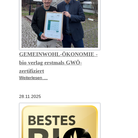
GEMEINWOHL-ÖKONOMIE -
bio verlag erstmals GWÖ-
zertifiziert
GEMEINWOHL-
Weiterlesen …
ÖKONOMIE
-
28.11.2025
bio
verlag
erstmals
GWÖ-
zertifiziert