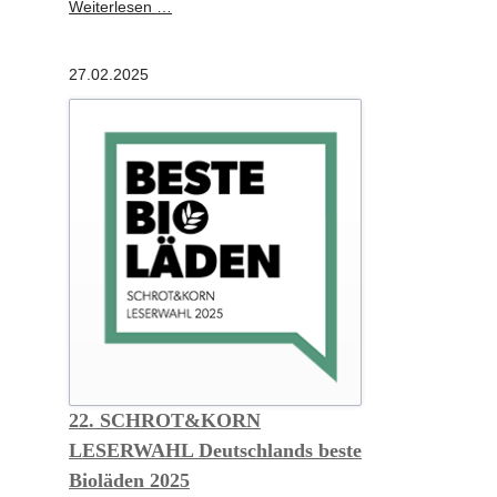
Schrot&Korn
Weiterlesen …
wird
40
27.02.2025
Jahre
-
DEUTSCHLANDS
BEKANNTES
BIO-
MAGAZIN
22. SCHROT&KORN
LESERWAHL Deutschlands beste
Bioläden 2025