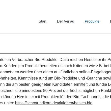
Start
Der Verlag
Produkte
Über uns
BioHandel
P
Geschichte
Schrot&Korn
S
Philosophie
bio&köstlich
I
Mitarbeiterbeteiligung
teilen Verbraucher Bio-Produkte. Dazu reichen Hersteller ihr 
Engagement
Bio-Kunden pro Produkt beurteilen es nach Kriterien wie z.B. b
ehmenden werden über einen ausführlichen online-Fragebogen
GWÖ Bericht
heiten, Kenntnisse rund um Bio-Produkte und -Branche sowie d
Team
nn die am besten geeigneten Kandidaten ermittelt und für die 
Jobs
ichnet, die mindestens 80 Prozent der höchstmöglichen Punkte
 können Hersteller mit Produkten für den Bio-Fachhandel, die 
os unter:
https://schrotundkorn.de/aktionen/bestes-bio