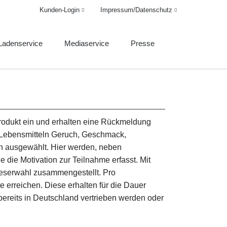
Kunden-Login
Impressum/Datenschutz
Navigation
Navigation
überspringen
überspringen
Ladenservice
Mediaservice
Presse
rint- und Onlinemedien
Print-Mediadaten
Pressebilder
ervice
Online-Mediadaten
nterner Bereich
Druckinfo
AGB
Anzeige aufgeben
Produkt ein und erhalten eine Rückmeldung
AGB
ei Lebensmitteln Geruch, Geschmack,
 ausgewählt. Hier werden, neben
ie Motivation zur Teilnahme erfasst. Mit
Leserwahl zusammengestellt. Pro
 erreichen. Diese erhalten für die Dauer
bereits in Deutschland vertrieben werden oder