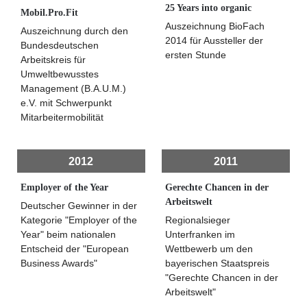
25 Years into organic
Mobil.Pro.Fit
Auszeichnung BioFach
Auszeichnung durch den
2014 für Aussteller der
Bundesdeutschen
ersten Stunde
Arbeitskreis für
Umweltbewusstes
Management (B.A.U.M.)
e.V. mit Schwerpunkt
Mitarbeitermobilität
2012
2011
Employer of the Year
Gerechte Chancen in der
Arbeitswelt
Deutscher Gewinner in der
Kategorie "Employer of the
Regionalsieger
Year" beim nationalen
Unterfranken im
Entscheid der "European
Wettbewerb um den
Business Awards"
bayerischen Staatspreis
"Gerechte Chancen in der
Arbeitswelt"